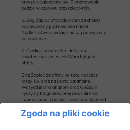
proszę o zgłoszenie się. Bierzmowanie
będzie w czerwcu przyszłego roku.
6. Bóg Zapłać ofiarodawcom za choinki
wychwalamy pod niebiosa nasze
Nadleśnictwo z wdzięcznością pamiętamy
w modlitwie.
7. Dziękuję za wszelkie dary, ten
świąteczny czas dzięki Wam był, jest
obfity.
Bóg Zapłać za ofiary na tacę podczas
mszy św. oraz na konto parafialne.
Wszystkim Parafianom oraz Gościom
życzymy błogosławionej niedzieli oraz
zapewniamy o pamięci modlitewnej przed
Panem.
Zgoda na pliki cookie
WIZYTA DUSZPASTERSKA 2025 r.
07.01 (wtorek) – Szarejki i Mącze (od godz.