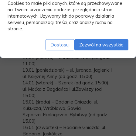
Cookies to małe pliki danych, które są przechowywane
15.00)
na Twoim urządzeniu podczas przeglądania stron
08.01 (środa) – ul. Zbyszka z Bogdańca, ul.
internetowych. Używamy ich do poprawy działania
Danusi i ul. Książąt
serwisu, personalizacji treści, oraz analizy ruchu na
Mazowieckich (od godz. 15.00)
stronie.
09.01 (czwartek) – ul. Królowej Jadwigi (od
godz. 15.00)
10.01 (piątek) – ul. Długosza i ul. Księcia
Dostosuj
Zezwól na wszystkie
Witolda (od godz. 15.00)
11.01 (sobota) – Chruściele wieś (od godz.
11:00)
13.01 (poniedziałek) – ul. Juranda, Jagienki i
ul. Księżnej Anny (od godz. 15.00)
14.01 (wtorek) – Szarek (od godz. 15.00),
ul. Maćka z Bogdańca i ul.Zawiszy (od
15.00)
15.01 (środa) – Bocianie Gniazdo: ul.
Kukułcza, Wróblowa, Sowia,
Szpacza, Ekologiczna, Rybitwy (od godz.
15.00)
16.01 (czwartek) – Bocianie Gniazdo: ul.
Bociania, Jaskółcza,