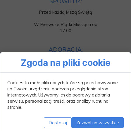
SPOWIEDŹ:
Przed każdą Mszą Świętą
W Pierwsze Piątki Miesiąca od
17.00
ADORACJA:
W każdy piątek wystawienie
Zgoda na pliki cookie
Najświętszego Sakramentu od
godziny 17:00 do Mszy Świętej.
Możliwość przystąpienia do
Cookies to małe pliki danych, które są przechowywane
sakramentu spowiedzi.
na Twoim urządzeniu podczas przeglądania stron
internetowych. Używamy ich do poprawy działania
serwisu, personalizacji treści, oraz analizy ruchu na
stronie.
Ogłoszenia
Dostosuj
Zezwól na wszystkie
parafialne