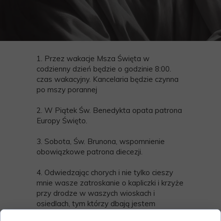
1. Przez wakacje Msza Święta w
codzienny dzień będzie o godzinie 8:00.
czas wakacyjny. Kancelaria będzie czynna
po mszy porannej
2. W Piątek Św. Benedykta opata patrona
Europy Święto.
3. Sobota, Św. Brunona, wspomnienie
obowiązkowe patrona diecezji.
4. Odwiedzając chorych i nie tylko cieszy
mnie wasze zatroskanie o kapliczki i krzyże
przy drodze w waszych wioskach i
osiedlach, tym którzy dbają jestem
wdzięczny i zachęcam do dalszego