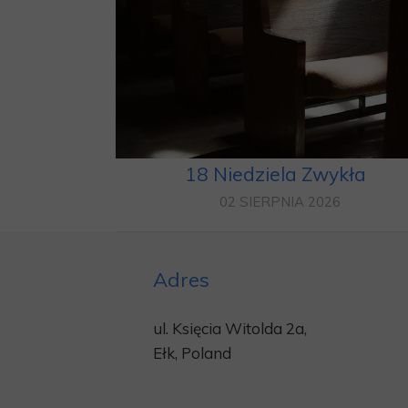
18 Niedziela Zwykła
02 SIERPNIA 2026
Adres
ul. Księcia Witolda 2a,
Ełk, Poland