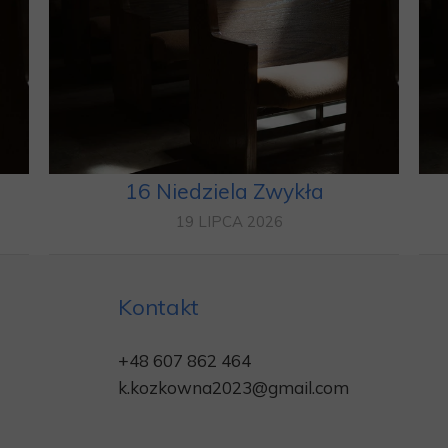
16 Niedziela Zwykła
19 LIPCA 2026
Kontakt
+48
607 862 464
k.kozkowna2023@gmail.com