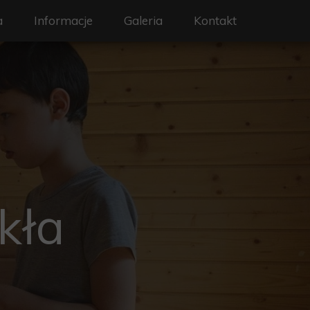
a
Informacje
Galeria
Kontakt
bożeństwa
Ogłoszenia
Dokumenty potrzebne przy sakramentach
lne
Standardy Ochrony
ykła