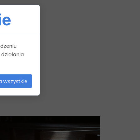
ie
w, donatorów,
ądzeniu
działania
a wszystkie