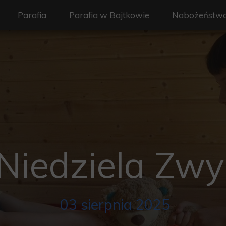
Parafia
Parafia w Bajtkowie
Nabożeństw
Duszpasterze
Historia Parafii
Liturgia i na
Historia Parafii
Informacje
Liturgia Dnia
Patronka Parafii
Kontakt
Intencje msza
Societas Verbi Divini
Galeria
Niedziela Zw
03 sierpnia 2025