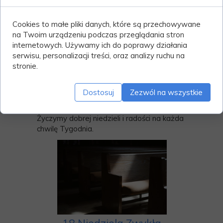
Formularz zgłoszeniowy do pobrania w
zakrystii. W niedziele 12 Października
Cookies to małe pliki danych, które są przechowywane
pierwsze spotkanie Dzieci i Rodziców po
na Twoim urządzeniu podczas przeglądania stron
mszy o godz. 12:00.
internetowych. Używamy ich do poprawy działania
serwisu, personalizacji treści, oraz analizy ruchu na
5. W przyszła niedziele zbiórka do puszki z
stronie.
okazji Dnia Papieskiego, na Fundusz
Papieski dla Młodzieży.
Dostosuj
Zezwól na wszystkie
Bóg Zapłać za ofiary na tacę podczas
mszy św. oraz na konto parafialne.
Życzymy dobrej niedzieli i radości na każda
chwilę Tygodnia.