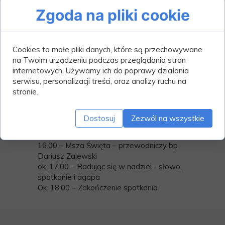
Zgoda na pliki cookie
26 listopada obchodzić będziemy 38.
Cookies to małe pliki danych, które są przechowywane
Światowy Dzień Młodzieży.
na Twoim urządzeniu podczas przeglądania stron
internetowych. Używamy ich do poprawy działania
Jak co roku Ksiądz Biskup zaprasza
serwisu, personalizacji treści, oraz analizy ruchu na
młodzież z Ełku i okolic na wspólną
stronie.
modlitwę.
W tym roku odbędzie się ona w parafii pw.
św. Wojciecha, Biskupa i Męczennika.
Dostosuj
Zezwól na wszystkie
Plan spotkania wygląda następująco:
16.00 – Msza Święta – przewodniczy bp
Dariusz Zalewski
ok. 17.00 – Radując się w nadziei - słowo,
spotkanie i agapa
Ok. 18.00 – Zakończenie spotkania