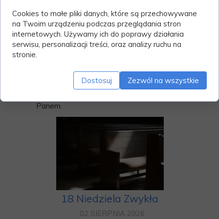
Cookies to małe pliki danych, które są przechowywane
6. W każdą niedzielę na godzinę 12:00,
na Twoim urządzeniu podczas przeglądania stron
zapraszamy Rodziców i Dzieci
internetowych. Używamy ich do poprawy działania
Pierwszokomunijne
serwisu, personalizacji treści, oraz analizy ruchu na
stronie.
Bóg Zapłać za ofiary na tacę podczas
mszy św. oraz na konto parafialne.
Wszystkim Parafianom oraz Gościom
Dostosuj
Zezwól na wszystkie
życzymy błogosławionej niedzieli oraz
zapewniamy o pamięci modlitewnej przed
Panem.
18 Niedziela Zwykła
02 SIERPNIA 2026