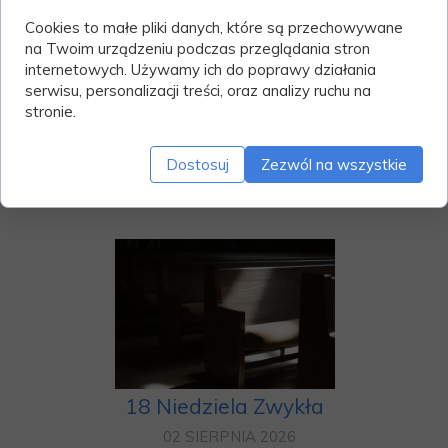
Komunii Świętej będzie 24 kwietnia w
Cookies to małe pliki danych, które są przechowywane
środę o 18:00 w sali na pod kościołem.
na Twoim urządzeniu podczas przeglądania stron
internetowych. Używamy ich do poprawy działania
Bóg Zapłać za ofiary na tacę podczas
serwisu, personalizacji treści, oraz analizy ruchu na
mszy św. oraz na konto parafialne, Dziękuję
stronie.
z całego serca za te Wsze dary.
Solenizantów i Jubilatów w nowym
tygodniu polecamy opiece św.
Dostosuj
Zezwól na wszystkie
Patronów oraz zapewniamy o pamięci
modlitewnej przed Panem.
18 Niedziela Zwykła
02 SIERPNIA 2026