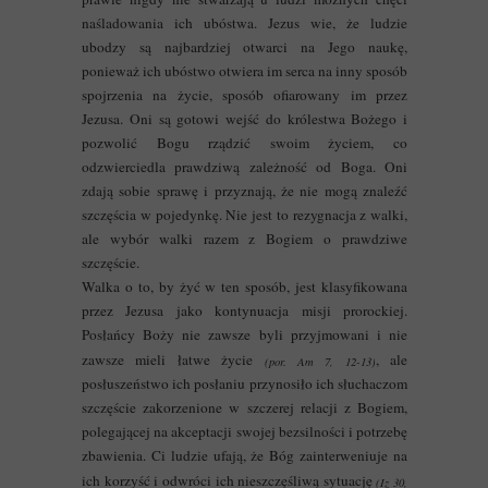
naśladowania ich ubóstwa. Jezus wie, że ludzie
ubodzy są najbardziej otwarci na Jego naukę,
ponieważ ich ubóstwo otwiera im serca na inny sposób
spojrzenia na życie, sposób ofiarowany im przez
Jezusa. Oni są gotowi wejść do królestwa Bożego i
pozwolić Bogu rządzić swoim życiem, co
odzwierciedla prawdziwą zależność od Boga. Oni
zdają sobie sprawę i przyznają, że nie mogą znaleźć
szczęścia w pojedynkę. Nie jest to rezygnacja z walki,
ale wybór walki razem z Bogiem o prawdziwe
szczęście.
Walka o to, by żyć w ten sposób, jest klasyfikowana
przez Jezusa jako kontynuacja misji prorockiej.
Posłańcy Boży nie zawsze byli przyjmowani i nie
zawsze mieli łatwe życie
, ale
(por. Am 7, 12-13)
posłuszeństwo ich posłaniu przynosiło ich słuchaczom
szczęście zakorzenione w szczerej relacji z Bogiem,
polegającej na akceptacji swojej bezsilności i potrzebę
zbawienia. Ci ludzie ufają, że Bóg zainterweniuje na
ich korzyść i odwróci ich nieszczęśliwą sytuację
(Iz 30,