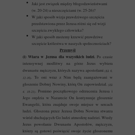
Jaki jest związek między błogosławieństwami
(w. 20-24) a nieszczęściami (w. 25-26)?
W jaki sposób wizja prawdziwego szczęścia
przedstawiona przez Jezusa różni się od wizji
szczęścia zwykłego człowieka?
W jaki sposób możemy krzewić prawdziwe
szczęście królestwa w naszych społecznościach?
Przemyśl
(i) Wiara w Jezusa dla wszystkich ludzi
.
Po czasie
intensywnej modlitwy na górze Jezus wybiera
dwunastu mężczyzn, których nazywa apostołami
(Łk 6,
.
To oni wraz z Nim będą zaangażowani w
12-16)
głoszenie Dobrej Nowiny, którą On zapowiedział.
(Łk
. Pomimo początkowego odrzucenia Jezusa i
4, 18-21)
Jego orędzia w Nazarecie On kontynuuje głoszenie
Ewangelii, która znajduje swoje miejsce w sercach
ludzi. Głoszona przez Jezusa Dobra Nowina stwarza
wśród słuchających Go ludzi atmosferę nadziei. Wtedy
Jezus powołanie Dwunastu Apostołów, mężczyzn,
którzy są gotowi poświęcić swoje życie głoszonemu