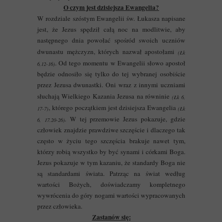
O czym jest dzisiejsza Ewangelia?
W rozdziale szóstym Ewangelii św. Łukasza napisane
jest, że Jezus spędził całą noc na modlitwie, aby
następnego dnia powołać spośród swoich uczniów
dwunastu mężczyzn, których nazwał apostołami
(Łk
. Od tego momentu w Ewangelii słowo apostoł
6,12-16)
będzie odnosiło się tylko do tej wybranej osobiście
przez Jezusa dwunastki. Oni wraz z innymi uczniami
słuchają Wielkiego Kazania Jezusa na równinie
(Łk 6,
, którego początkiem jest dzisiejsza Ewangelia
17-7)
(Łk
.
W tej przemowie Jezus pokazuje, gdzie
6, 17.20-26)
człowiek znajdzie prawdziwe szczęście i dlaczego tak
często w życiu tego szczęścia brakuje nawet tym,
którzy robią wszystko by być synami i córkami Boga.
Jezus pokazuje w tym kazaniu, że standardy Boga nie
są standardami świata. Patrząc na świat według
wartości Bożych, doświadczamy kompletnego
wywrócenia do góry nogami wartości wypracowanych
przez człowieka.
Zastanów się: