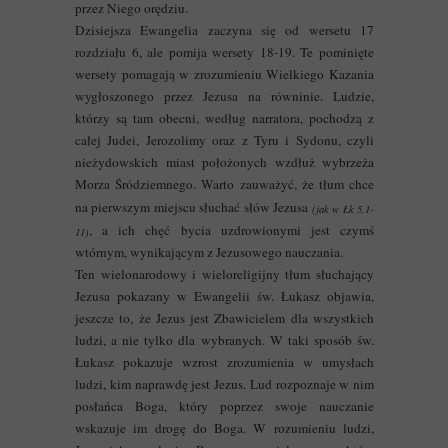
przez Niego orędziu.
Dzisiejsza Ewangelia zaczyna się od wersetu 17
rozdziału 6, ale pomija wersety 18-19. Te pominięte
wersety pomagają w zrozumieniu Wielkiego Kazania
wygłoszonego przez Jezusa na równinie. Ludzie,
którzy są tam obecni, według narratora, pochodzą z
całej Judei, Jerozolimy oraz z Tyru i Sydonu, czyli
nieżydowskich miast położonych wzdłuż wybrzeża
Morza Śródziemnego. Warto zauważyć, że tłum chce
na pierwszym miejscu słuchać słów Jezusa
(jak w Łk 5,1-
, a ich chęć bycia uzdrowionymi jest czymś
11)
wtórnym, wynikającym z Jezusowego nauczania.
Ten wielonarodowy i wieloreligijny tłum słuchający
Jezusa pokazany w Ewangelii św. Łukasz objawia,
jeszcze to, że Jezus jest Zbawicielem dla wszystkich
ludzi, a nie tylko dla wybranych. W taki sposób św.
Łukasz pokazuje wzrost zrozumienia w umysłach
ludzi, kim naprawdę jest Jezus. Lud rozpoznaje w nim
posłańca Boga, który poprzez swoje nauczanie
wskazuje im drogę do Boga. W rozumieniu ludzi,