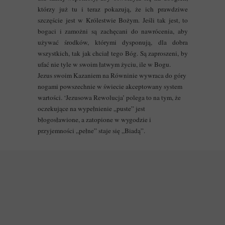
którzy już tu i teraz pokazują, że ich prawdziwe
szczęście jest w Królestwie Bożym. Jeśli tak jest, to
bogaci i zamożni są zachęcani do nawrócenia, aby
używać środków, którymi dysponują, dla dobra
wszystkich, tak jak chciał tego Bóg. Są zaproszeni, by
ufać nie tyle w swoim łatwym życiu, ile w Bogu.
Jezus swoim Kazaniem na Równinie wywraca do góry
nogami powszechnie w świecie akceptowany system
wartości. ‘Jezusowa Rewolucja’ polega to na tym, że
oczekujące na wypełnienie „puste” jest
błogosławione, a zatopione w wygodzie i
przyjemności „pełne” staje się „Biadą”.