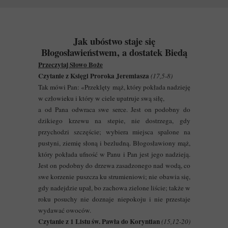
Jak ubóstwo staje się
Błogosławieństwem, a dostatek Biedą
Przeczytaj Słowo Boże
Czytanie z Księgi Proroka Jeremiasza
(17,5-8)
Tak mówi Pan: «Przeklęty mąż, który pokłada nadzieję
w człowieku i który w ciele upatruje swą siłę,
a od Pana odwraca swe serce. Jest on podobny do
dzikiego krzewu na stepie, nie dostrzega, gdy
przychodzi szczęście; wybiera miejsca spalone na
pustyni, ziemię słoną i bezludną. Błogosławiony mąż,
który pokłada ufność w Panu i Pan jest jego nadzieją.
Jest on podobny do drzewa zasadzonego nad wodą, co
swe korzenie puszcza ku strumieniowi; nie obawia się,
gdy nadejdzie upał, bo zachowa zielone liście; także w
roku posuchy nie doznaje niepokoju i nie przestaje
wydawać owoców.
Czytanie z 1 Listu św. Pawła do Koryntian
(15,12-20)