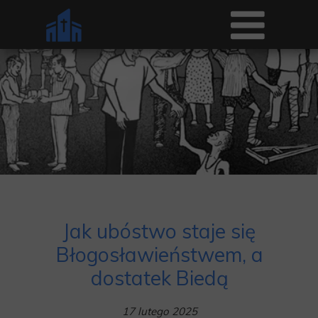
Jak ubóstwo staje się
Błogosławieństwem, a
dostatek Biedą
17 lutego 2025