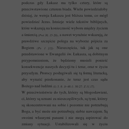
podczas gdy Łukasz ma tylko cztery, które są
przeciwstawione czterem biada. Wielu powiedziałoby
dzisiaj, że wersja Łukasza jest bliższa temu, co mógł
powiedzieć Jezus. Istnieje wiele tekstów biblijnych,
które wskazują na konieczność wyboru między życiem
a śmiercią
, a nawet wyraźnie wskazują, że
(Pwt 30, 15-20)
prawdziwe szczęście polega na wyborze pójścia za
Bogiem
. Nieszczęścia, tak jak są one
(Ps 1 [1])
przedstawione w Ewangelii św. Łukasza, są dobitnym
przypomnieniem, że będziemy musieli ponieść
konsekwencje naszych decyzji tu i teraz, oraz w życiu
przyszłym. Prorocy posługiwali się tą formą literacką,
aby wyrazić przekonanie, że teraz jest czas sądu
Bożego nad ludźmi
(Iz 5, 8; Jr 48:1; 50:27; Z 11,17).
W przeciwieństwie do tych, którzy są błogosławieni,
ci, którzy są uznani za nieszczęśliwych, są tymi, którzy
są skoncentrowani na sobie i pozornie nie potrzebują
Boga, a być może nie potrzebują siebie nawzajem. Są
swoimi własnymi panami i nie mogą aspirować do
zmiany sytuacji. Ustabilizowali się w życiu