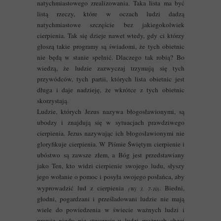
natychmiastowego zrealizowania. Taka lista ma być
listą rzeczy, które w oczach ludzi dadzą
natychmiastowe szczęście bez jakiegokolwiek
cierpienia. Tak się dzieje nawet wtedy, gdy ci którzy
głoszą takie programy są świadomi, że tych obietnic
nie będą w stanie spełnić. Dlaczego tak robią? Bo
wiedzą, że ludzie zazwyczaj trzymają się tych
przywódców, tych partii, których lista obietnic jest
długa i daje nadzieję, że wkrótce z tych obietnic
skorzystają.
Ludzie, których Jezus nazywa błogosławionymi, są
ubodzy i znajdują się w sytuacjach prawdziwego
cierpienia. Jezus nazywając ich błogosławionymi nie
gloryfikuje cierpienia. W Piśmie Świętym cierpienie i
ubóstwo są zawsze złem, a Bóg jest przedstawiany
jako Ten, kto widzi cierpienie swojego ludu, słyszy
jego wołanie o pomoc i posyła swojego posłańca, aby
wyprowadzić lud z cierpienia
. Biedni,
(Wj 3, 7-10)
głodni, pogardzani i prześladowani ludzie nie mają
wiele do powiedzenia w świecie ważnych ludzi i
prawie nigdy nie stwarzają u ludzi możnych chęci