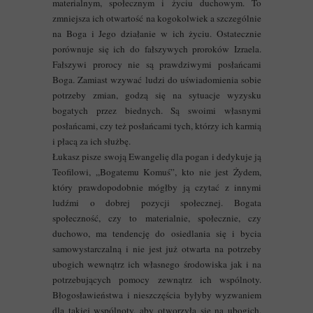
materialnym, społecznym i życiu duchowym. To
zmniejsza ich otwartość na kogokolwiek a szczególnie
na Boga i Jego działanie w ich życiu. Ostatecznie
porównuje się ich do fałszywych proroków Izraela.
Fałszywi prorocy nie są prawdziwymi posłańcami
Boga. Zamiast wzywać ludzi do uświadomienia sobie
potrzeby zmian, godzą się na sytuacje wyzysku
bogatych przez biednych. Są swoimi własnymi
posłańcami, czy też posłańcami tych, którzy ich karmią
i płacą za ich służbę.
Łukasz pisze swoją Ewangelię dla pogan i dedykuje ją
Teofilowi, „Bogatemu Komuś”, kto nie jest Żydem,
który prawdopodobnie mógłby ją czytać z innymi
ludźmi o dobrej pozycji społecznej. Bogata
społeczność, czy to materialnie, społecznie, czy
duchowo, ma tendencję do osiedlania się i bycia
samowystarczalną i nie jest już otwarta na potrzeby
ubogich wewnątrz ich własnego środowiska jak i na
potrzebujących pomocy zewnątrz ich wspólnoty.
Błogosławieństwa i nieszczęścia byłyby wyzwaniem
dla takiej wspólnoty, aby otworzyła się na ubogich,