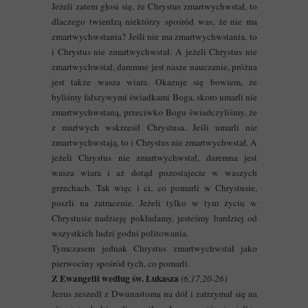
Jeżeli zatem głosi się, że Chrystus zmartwychwstał, to
dlaczego twierdzą niektórzy spośród was, że nie ma
zmartwychwstania? Jeśli nie ma zmartwychwstania, to
i Chrystus nie zmartwychwstał.
A jeżeli Chrystus nie
zmartwychwstał, daremne jest nasze nauczanie, próżna
jest także wasza wiara. Okazuje się bowiem, że
byliśmy fałszywymi świadkami Boga, skoro umarli nie
zmartwychwstaną, przeciwko Bogu świadczyliśmy, że
z martwych wskrzesił Chrystusa. Jeśli umarli nie
zmartwychwstają, to i Chrystus nie zmartwychwstał.
A
jeżeli Chrystus nie zmartwychwstał, daremna jest
wasza wiara i aż dotąd pozostajecie w waszych
grzechach. Tak więc i ci, co pomarli w Chrystusie,
poszli na zatracenie. Jeżeli tylko w tym życiu w
Chrystusie nadzieję pokładamy, jesteśmy bardziej od
wszystkich ludzi godni politowania.
Tymczasem jednak Chrystus zmartwychwstał jako
pierwociny spośród tych, co pomarli.
Z Ewangelii według św. Łukasza
(6,17,20-26)
Jezus zeszedł z Dwunastoma na dół i zatrzymał się na