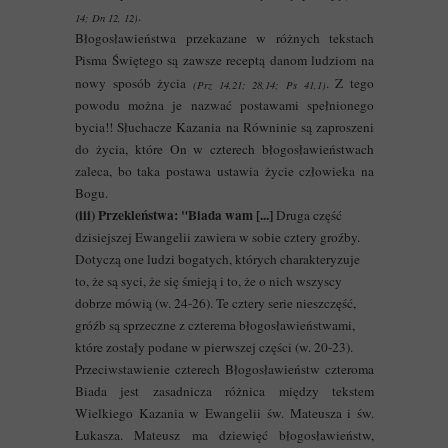
.
14; Dn 12, 12)
Błogosławieństwa przekazane w różnych tekstach
Pisma Świętego są zawsze receptą danom ludziom na
nowy sposób życia
. Z tego
(Prz 14,21; 28,14; Ps 41,1)
powodu można je nazwać postawami spełnionego
bycia!! Słuchacze Kazania na Równinie są zaproszeni
do życia, które On w czterech błogosławieństwach
zaleca, bo taka postawa ustawia życie człowieka na
Bogu.
(iii) Przekleństwa: "Biada wam [...]
Druga część
dzisiejszej Ewangelii zawiera w sobie cztery groźby.
Dotyczą one ludzi bogatych, których charakteryzuje
to, że są syci, że się śmieją i to, że o nich wszyscy
dobrze mówią (w. 24-26). Te cztery serie nieszczęść,
gróźb są sprzeczne z czterema błogosławieństwami,
które zostały podane w pierwszej części (w. 20-23).
Przeciwstawienie czterech Błogosławieństw czteroma
Biada jest zasadnicza różnica między tekstem
Wielkiego Kazania w Ewangelii św. Mateusza i św.
Łukasza. Mateusz ma dziewięć błogosławieństw,