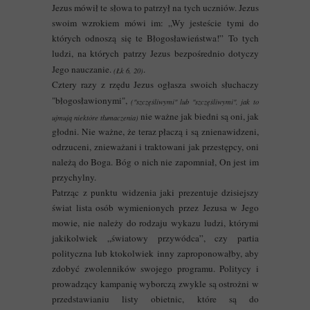
Jezus mówił te słowa to patrzył na tych uczniów. Jezus
swoim wzrokiem mówi im: „Wy jesteście tymi do
których odnoszą się te Błogosławieństwa!” To tych
ludzi, na których patrzy Jezus bezpośrednio dotyczy
Jego nauczanie.
.
(Łk 6, 20)
Cztery razy z rzędu Jezus ogłasza swoich słuchaczy
"błogosławionymi",
("szczęśliwymi" lub "szczęśliwymi", jak to
nie ważne jak biedni są oni, jak
ujmują niektóre tłumaczenia)
głodni. Nie ważne, że teraz płaczą i są znienawidzeni,
odrzuceni, znieważani i traktowani jak przestępcy, oni
należą do Boga. Bóg o nich nie zapomniał, On jest im
przychylny.
Patrząc z punktu widzenia jaki prezentuje dzisiejszy
świat lista osób wymienionych przez Jezusa w Jego
mowie, nie należy do rodzaju wykazu ludzi, którymi
jakikolwiek „światowy przywódca”, czy partia
polityczna lub ktokolwiek inny zaproponowałby, aby
zdobyć zwolenników swojego programu. Politycy i
prowadzący kampanię wyborczą zwykle są ostrożni w
przedstawianiu listy obietnic, które są do