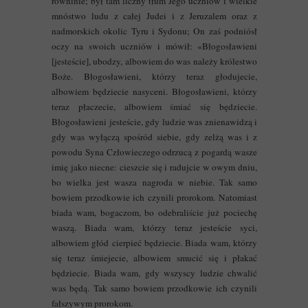
równinie; był tam liczny tłum Jego uczniów i wielkie
mnóstwo ludu z całej Judei i z Jeruzalem oraz z
nadmorskich okolic Tyru i Sydonu; On zaś podniósł
oczy na swoich uczniów i mówił: «Błogosławieni
[jesteście], ubodzy, albowiem do was należy królestwo
Boże. Błogosławieni, którzy teraz głodujecie,
albowiem będziecie nasyceni. Błogosławieni, którzy
teraz płaczecie, albowiem śmiać się będziecie.
Błogosławieni jesteście, gdy ludzie was znienawidzą i
gdy was wyłączą spośród siebie, gdy zelżą was i z
powodu Syna Człowieczego odrzucą z pogardą wasze
imię jako niecne: cieszcie się i radujcie w owym dniu,
bo wielka jest wasza nagroda w niebie. Tak samo
bowiem przodkowie ich czynili prorokom. Natomiast
biada wam, bogaczom, bo odebraliście już pociechę
waszą. Biada wam, którzy teraz jesteście syci,
albowiem głód cierpieć będziecie. Biada wam, którzy
się teraz śmiejecie, albowiem smucić się i płakać
będziecie. Biada wam, gdy wszyscy ludzie chwalić
was będą. Tak samo bowiem przodkowie ich czynili
fałszywym prorokom.