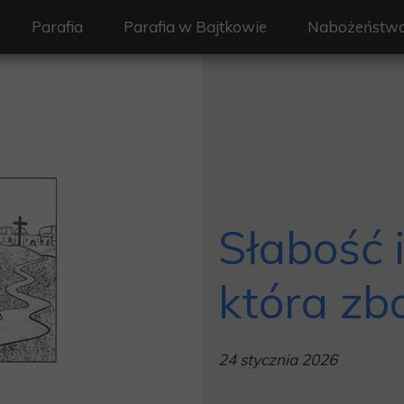
Parafia
Parafia w Bajtkowie
Nabożeństw
Duszpasterze
Historia Parafii
Liturgia i na
Historia Parafii
Informacje
Liturgia Dnia
Patronka Parafii
Kontakt
Intencje msza
Societas Verbi Divini
Galeria
Słabość 
która z
24 stycznia 2026