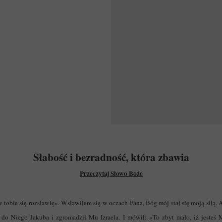
Słabość i bezradność, która zbawia
Przeczytaj Słowo Boże
w tobie się rozsławię». Wsławiłem się w oczach Pana, Bóg mój stał się moją siłą. 
do Niego Jakuba i zgromadził Mu Izraela. I mówił: «To zbyt mało, iż jesteś 