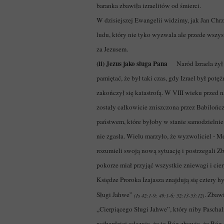
baranka zbawiła izraelitów od śmierci.
W dzisiejszej Ewangelii widzimy, jak Jan Ch
ludu, który nie tyko wyzwala ale przede wszys
za Jezusem.
(ii) Jezus jako sługa Pana
Naród Izraela żył w
pamiętać, że był taki czas, gdy Izrael był po
zakończył się katastrofą. W VIII wieku przed
zostały całkowicie zniszczona przez Babilończ
państwem, które byłoby w stanie samodzielnie
nie zgasła. Wielu marzyło, że wyzwoliciel - M
rozumieli swoją nową sytuację i postrzegali 
pokorze miał przyjąć wszystkie zniewagi i cie
Księdze Proroka Izajasza znajdują się cztery 
Sługi Jahwe”
. Zbawi
(Is 42:1-9; 49:1-6; 52:13-53:12)
„Cierpiącego Sługi Jahwe”, który niby Paschal
najbardziej odczują, że to Bóg zbawia, że Bóg 