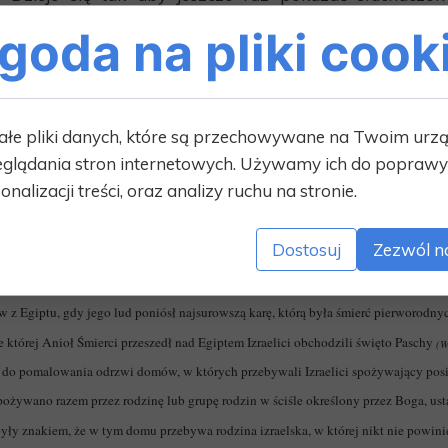
y po chrzcie Jezusa wyraźnie ogłasza ludziom, kim
goda na pliki cook
ko Baranka. Baranek jest obraz biblijnym zaczerpnię
ałe pliki danych, które są przechowywane na Twoim urz
Zastanów się:
glądania stron internetowych. Używamy ich do poprawy 
go w obchodach Święta Paschy?
onalizacji treści, oraz analizy ruchu na stronie.
jasza a Jezusem?
ólnocie Chrześcijańskiej? Czego możemy się nauczyć od Jezusa „Baranka Bożego
Dostosuj
Zezwól n
Przemyśl
yjścia czytamy, że Faraon, król Egiptu, wielokrotnie odmawiał Izraelitom pozwo
w z Egiptu, gdy jego lud poniósł najsurowszą karę, którą była śmierć pierworodnyc
 której Anioł Śmierci przeszedł nad Egiptem Izraelici obchodzili święto Paschy
(W
o do pomalowania odrzwi domów, w których przebywali Izraelici spożywający posiłe
spożywano razem przez rodzinę lub grupę rodzin w ściśle określony przez Boga, ust
y znakiem, że w tym domu przebywa rodzina izraelska, w której nikt nie powini