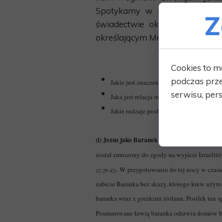
Spotykamy w niej Jana, któr
Z
świadectwie określa Jezusa ja
określającym Mesjasza.
Cookies to m
podczas prze
Jakie jest znaczenie Baranka Paschalne
serwisu, pers
Jaka jest relacja między Barankiem u Iza
Jakie rodzaje posług mamy w naszej Wsp
(i) Jezus jako Baranek Paschalny
W Księdze W
został zmuszony do zgody na wyjście Izraelitó
. W przygotowaniu do tej nocy w czasie
12:29-42)
zabicie Baranka bez skazy, którego krew użyt
baranka wraz z gorzkimi ziołami. Posiłek ten 
Posmarowane krwią baranka odrzwia domów był