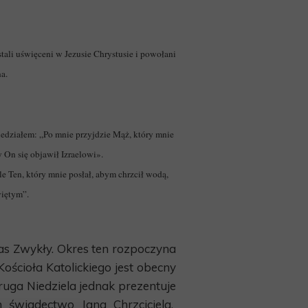
tali uświęceni w Jezusie Chrystusie i powołani
a.
iedziałem: „Po mnie przyjdzie Mąż, który mnie
 On się objawił Izraelowi».
le Ten, który mnie posłał, abym chrzcił wodą,
więtym”.
as Zwykły. Okres ten rozpoczyna
Kościoła Katolickiego jest obecny
ruga Niedziela jednak prezentuje
 świadectwo Jana Chrzciciela.