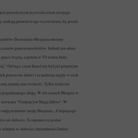
s jest prawdziwym wyzwolicielem swojego
rzy szukają prawdziwego wyzwolenia, by poszli
raelitów Zbawiciela-Mesjasza musimy
za czasów panowania królów. Jednak ten okres
e przez Asyrię, a potem w VI wieku Juda
j.” Od tego czasu Izrael nie był już potężnym
ich ponownie zbawi i ta nadzieja nigdy w nich
coną ziemię oraz wolność. Tylko nieliczni
 i pogardzanego sługę. W ich oczach Mesjasz w
niej nazwana "Cierpiącym Sługą Jahwe". W
e mają rozumieć misję Mesjasza, „Cierpiącego
ecz od słabości. Ta tajemnicza postać
 właśnie w słabości i bezradności ludzie