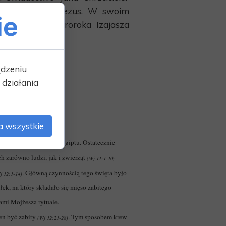
 naprawdę jest Jezus. W swoim
ie
tego z Księgi Proroka Izajasza
ądzeniu
działania
” w tych posługach?
a wszystkie
lenia na opuszczenie Egiptu. Ostatecznie
h zarówno ludzi, jak i zwierząt
(Wj 11:1-10;
. Główną czynnością tego święta było
j 12:1-14)
k, na który składało się mięso zabitego
ami Mojżesza rytuale.
en być zabity
. Tym sposobem krew
(Wj 12:21-28)