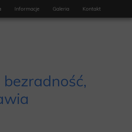
a
Informacje
Galeria
Kontakt
bożeństwa
Ogłoszenia
Dokumenty potrzebne przy sakramentach
lne
Standardy Ochrony
i bezradność,
bawia