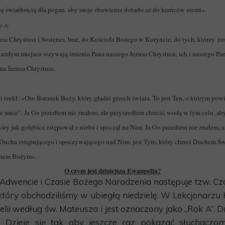
ię światłością dla pogan, aby moje zbawienie dotarło aż do krańców ziemi».
1-3)
sa Chrystusa i Sostenes, brat, do Kościoła Bożego w Koryncie, do tych, którzy zos
każdym miejscu wzywają imienia Pana naszego Jezusa Chrystusa, ich i naszego Pan
na Jezusa Chrystusa.
 rzekł: «Oto Baranek Boży, który gładzi grzech świata. To jest Ten, o którym pow
 mnie”. Ja Go przedtem nie znałem, ale przyszedłem chrzcić wodą w tym celu, aby
óry jak gołębica zstępował z nieba i spoczął na Nim. Ja Go przedtem nie znałem, a
 Ducha zstępującego i spoczywającego nad Nim, jest Tym, który chrzci Duchem Ś
Synem Bożym».
O czym jest dzisiejsza Ewangelia?
Adwencie i Czasie Bożego Narodzenia następuje tzw. Cz
 który obchodziliśmy w ubiegłą niedzielę. W Lekcjonarzu 
ii według św. Mateusza i jest oznaczony jako „Rok A”. D
 Dzieje się tak aby jeszcze raz pokazać słuchaczom