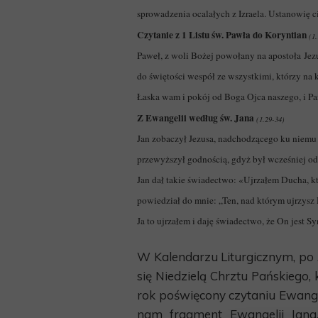
sprowadzenia ocalałych z Izraela. Ustanowię c
Czytanie z 1 Listu św. Pawła do Koryntian
(1.
Paweł, z woli Bożej powołany na apostoła Jezu
do świętości wespół ze wszystkimi, którzy na 
Łaska wam i pokój od Boga Ojca naszego, i Pa
Z Ewangelii według św. Jana
(1.29-34)
Jan zobaczył Jezusa, nadchodzącego ku niemu i
przewyższył godnością, gdyż był wcześniej ode
Jan dał takie świadectwo: «Ujrzałem Ducha, kt
powiedział do mnie: „Ten, nad którym ujrzysz
Ja to ujrzałem i daję świadectwo, że On jest 
W Kalendarzu Liturgicznym, po 
się Niedzielą Chrztu Pańskiego,
rok poświęcony czytaniu Ewangel
nam fragment Ewangelii Jana.