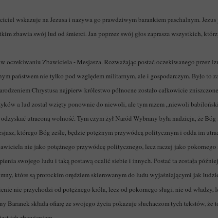
rzciciel wskazuje na Jezusa i nazywa go prawdziwym barankiem paschalnym. Jezu
tkim zbawia swój lud od śmierci. Jan poprzez swój głos zaprasza wszystkich, któ
 oczekiwaniu Zbawiciela - Mesjasza. Rozważając postać oczekiwanego przez Iz
tężnym państwem nie tylko pod względem militarnym, ale i gospodarczym. Było to 
 narodzeniem Chrystusa najpierw królestwo północne zostało całkowicie zniszczon
yków a lud został wzięty ponownie do niewoli, ale tym razem „niewoli babilońskie
 odzyskać utraconą wolność. Tym czym żył Naród Wybrany była nadzieja, że Bóg 
esjasz, którego Bóg ześle, będzie potężnym przywódcą politycznym i odda im utra
Zbawiciela nie jako potężnego przywódcę politycznego, lecz raczej jako pokornego
rpienia swojego ludu i taką postawą ocalić siebie i innych. Postać ta została póź
hymny, które są prorockim orędziem skierowanym do ludu wyjaśniającymi jak ludzi
enie nie przychodzi od potężnego króla, lecz od pokornego sługi, nie od władzy, l
ny Baranek składa ofiarę ze swojego życia pokazuje słuchaczom tych tekstów, że to
jest ich zbawieniem.