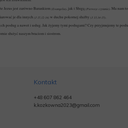
że Jezus jest zarówno Barankiem
, jak i Sługą
. Ma nam to
(Ewangelia)
(Pierwsze czytanie)
iarować je dla innych
w duchu pokornej służby
.
(J 15,12-14)
(J 13,14-15)
h posług a nawet i usług. Jak żyjemy tymi posługami? Czy przyjmujemy te posłu
ornie służyć naszym braciom i siostrom.
Kontakt
+48
607 862 464
k.kozkowna2023@gmail.com