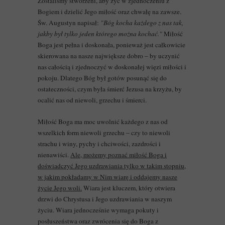
Zostaliśmy stworzeni, aby żyć w zjednoczeniu z
Bogiem i dzielić Jego miłość oraz chwałę na zawsze.
Św. Augustyn napisał:
"Bóg kocha każdego z nas tak,
jakby był tylko jeden którego można kochać."
Miłość
Boga jest pełna i doskonała, ponieważ jest całkowicie
skierowana na nasze największe dobro – by uczynić
nas całością i zjednoczyć w doskonałej więzi miłości i
pokoju. Dlatego Bóg był gotów posunąć się do
ostateczności, czym była śmierć Jezusa na krzyżu, by
ocalić nas od niewoli, grzechu i śmierci.
Miłość Boga ma moc uwolnić każdego z nas od
wszelkich form niewoli grzechu – czy to niewoli
strachu i winy, pychy i chciwości, zazdrości i
nienawiści.
Ale, możemy poznać miłość Boga i
doświadczyć Jego uzdrawiania tylko w takim stopniu,
w jakim pokładamy w Nim wiarę i oddajemy nasze
życie Jego woli.
Wiara jest kluczem, który otwiera
drzwi do Chrystusa i Jego uzdrawiania w naszym
życiu. Wiara jednocześnie wymaga pokuty i
posłuszeństwa oraz zwrócenia się do Boga z