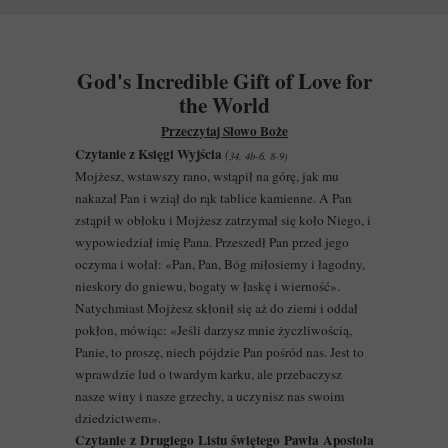
God's Incredible Gift of Love for
the World
Przeczytaj Słowo Boże
Czytanie z Księgi Wyjścia
(
34, 4b-6. 8-9)
Mojżesz, wstawszy rano, wstąpił na górę, jak mu
nakazał Pan i wziął do rąk tablice kamienne. A Pan
zstąpił w obłoku i Mojżesz zatrzymał się koło Niego, i
wypowiedział imię Pana. Przeszedł Pan przed jego
oczyma i wołał: «Pan, Pan, Bóg miłosierny i łagodny,
nieskory do gniewu, bogaty w łaskę i wierność».
Natychmiast Mojżesz skłonił się aż do ziemi i oddał
pokłon, mówiąc: «Jeśli darzysz mnie życzliwością,
Panie, to proszę, niech pójdzie Pan pośród nas. Jest to
wprawdzie lud o twardym karku, ale przebaczysz
nasze winy i nasze grzechy, a uczynisz nas swoim
dziedzictwem».
Czytanie z Drugiego Listu świętego Pawła Apostoła