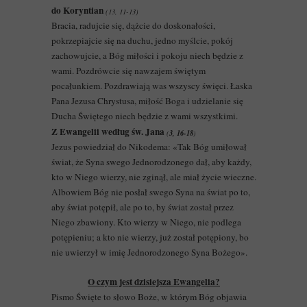
do Koryntian
(13, 11-13)
Bracia, radujcie się, dążcie do doskonałości,
pokrzepiajcie się na duchu, jedno myślcie, pokój
zachowujcie, a Bóg miłości i pokoju niech będzie z
wami. Pozdrówcie się nawzajem świętym
pocałunkiem. Pozdrawiają was wszyscy święci. Łaska
Pana Jezusa Chrystusa, miłość Boga i udzielanie się
Ducha Świętego niech będzie z wami wszystkimi.
Z Ewangelii według św. Jana
3, 16-18
(
)
Jezus powiedział do Nikodema: «Tak Bóg umiłował
świat, że Syna swego Jednorodzonego dał, aby każdy,
kto w Niego wierzy, nie zginął, ale miał życie wieczne.
Albowiem Bóg nie posłał swego Syna na świat po to,
aby świat potępił, ale po to, by świat został przez
Niego zbawiony. Kto wierzy w Niego, nie podlega
potępieniu; a kto nie wierzy, już został potępiony, bo
nie uwierzył w imię Jednorodzonego Syna Bożego».
O czym jest dzisiejsza Ewangelia?
Pismo Święte to słowo Boże, w którym Bóg objawia