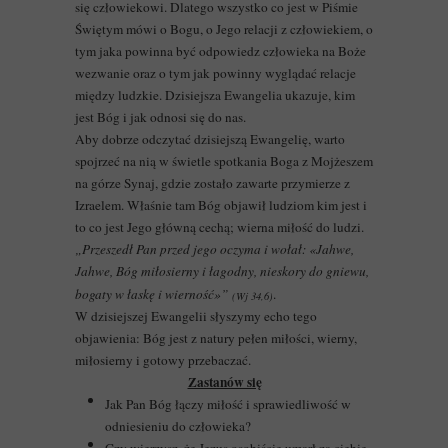
się człowiekowi. Dlatego wszystko co jest w Piśmie
Świętym mówi o Bogu, o Jego relacji z człowiekiem, o
tym jaka powinna być odpowiedz człowieka na Boże
wezwanie oraz o tym jak powinny wyglądać relacje
między ludzkie. Dzisiejsza Ewangelia ukazuje, kim
jest Bóg i jak odnosi się do nas.
Aby dobrze odczytać dzisiejszą Ewangelię, warto
spojrzeć na nią w świetle spotkania Boga z Mojżeszem
na górze Synaj, gdzie zostało zawarte przymierze z
Izraelem. Właśnie tam Bóg objawił ludziom kim jest i
to co jest Jego główną cechą; wierna miłość do ludzi.
„Przeszedł Pan przed jego oczyma i wołał: «Jahwe,
Jahwe, Bóg miłosierny i łagodny, nieskory do gniewu,
bogaty w łaskę i wierność»”
.
(Wj 34,6)
W dzisiejszej Ewangelii słyszymy echo tego
objawienia: Bóg jest z natury pełen miłości, wierny,
miłosierny i gotowy przebaczać.
Zastanów się
Jak Pan Bóg łączy miłość i sprawiedliwość w
odniesieniu do człowieka?