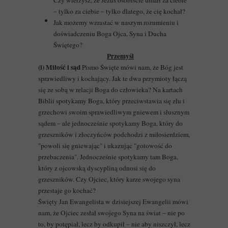
Czy wierzysz, że Jezus osobiście umarł za ciebie
– tylko za ciebie – tylko dlatego, że cię kochał?
Jak możemy wzrastać w naszym rozumieniu i
doświadczeniu Boga Ojca, Syna i Ducha
Świętego?
Przemyśl
(i) Miłość i sąd
Pismo Święte mówi nam, że Bóg jest
sprawiedliwy i kochający. Jak te dwa przymioty łączą
się ze sobą w relacji Boga do człowieka? Na kartach
Biblii spotykamy Boga, który przeciwstawia się złu i
grzechowi swoim sprawiedliwym gniewem i słusznym
sądem – ale jednocześnie spotykamy Boga, który do
grzeszników i złoczyńców podchodzi z miłosierdziem,
"powoli się gniewając" i ukazując "gotowość do
przebaczenia". Jednocześnie spotykamy tam Boga,
który z ojcowską dyscypliną odnosi się do
grzeszników. Czy Ojciec, który karze swojego syna
przestaje go kochać?
Święty Jan Ewangelista w dzisiejszej Ewangelii mówi
nam, że Ojciec zesłał swojego Syna na świat – nie po
to, by potępiał, lecz by odkupił – nie aby niszczył, lecz