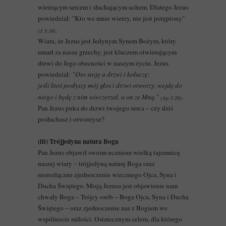
wierzącym sercem i słuchającym uchem. Dlatego Jezus
powiedział: "Kto we mnie wierzy, nie jest potępiony"
.
(J 3:18)
Wiara, że Jezus jest Jedynym Synem Bożym, który
umarł za nasze grzechy, jest kluczem otwierającym
drzwi do Jego obecności w naszym życiu. Jezus
powiedział:
"Oto stoję u drzwi i kołaczę:
jeśli ktoś posłyszy mój głos i drzwi otworzy, wejdę do
niego i będę z nim wieczerzał, a on ze Mną."
.
(Ap 3:20)
Pan Jezus puka do drzwi twojego serca – czy dziś
posłuchasz i otworzysz?
(iii) Trójjedyna natura Boga
Pan Jezus objawił swoim uczniom wielką tajemnicę
naszej wiary – trójjedyną naturę Boga oraz
nierozłączne zjednoczenie wiecznego Ojca, Syna i
Ducha Świętego. Misją Jezusa jest objawienie nam
chwały Boga – Trójcy osób – Boga Ojca, Syna i Ducha
Świętego – oraz zjednoczenie nas z Bogiem we
wspólnocie miłości. Ostatecznym celem, dla którego