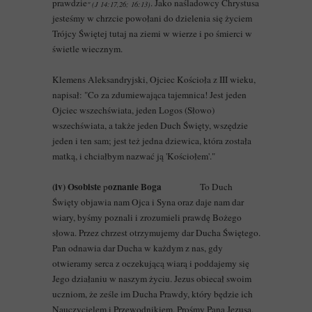
prawdzie
. Jako naśladowcy Chrystusa
" (J 14:17,26; 16:13)
jesteśmy w chrzcie powołani do dzielenia się życiem
Trójcy Świętej tutaj na ziemi w wierze i po śmierci w
świetle wiecznym.
Klemens Aleksandryjski, Ojciec Kościoła z III wieku,
napisał: "Co za zdumiewająca tajemnica! Jest jeden
Ojciec wszechświata, jeden Logos (Słowo)
wszechświata, a także jeden Duch Święty, wszędzie
jeden i ten sam; jest też jedna dziewica, która została
matką, i chciałbym nazwać ją 'Kościołem'."
(iv) Osobiste
oznanie Boga
p
To Duch
Święty objawia nam Ojca i Syna oraz daje nam dar
wiary, byśmy poznali i zrozumieli prawdę Bożego
słowa. Przez chrzest otrzymujemy dar Ducha Świętego.
Pan odnawia dar Ducha w każdym z nas, gdy
otwieramy serca z oczekującą wiarą i poddajemy się
Jego działaniu w naszym życiu. Jezus obiecał swoim
uczniom, że ześle im Ducha Prawdy, który będzie ich
Nauczycielem i Przewodnikiem. Prośmy Pana Jezusa,