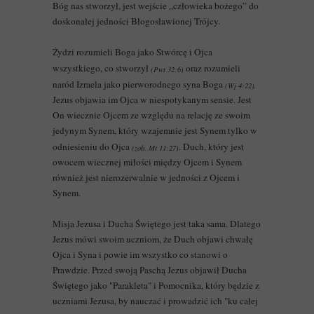
Bóg nas stworzył, jest wejście „człowieka bożego” do
doskonałej jedności Błogosławionej Trójcy.
Żydzi rozumieli Boga jako Stwórcę i Ojca
wszystkiego, co stworzył
oraz rozumieli
(Pwt 32:6)
naród Izraela jako pierworodnego syna Boga
(Wj 4:22).
Jezus objawia im Ojca w niespotykanym sensie. Jest
On wiecznie Ojcem ze względu na relację ze swoim
jedynym Synem, który wzajemnie jest Synem tylko w
odniesieniu do Ojca
. Duch, który jest
(zob. Mt 11:27)
owocem wiecznej miłości między Ojcem i Synem
również jest nierozerwalnie w jedności z Ojcem i
Synem.
Misja Jezusa i Ducha Świętego jest taka sama. Dlatego
Jezus mówi swoim uczniom, że Duch objawi chwałę
Ojca i Syna i powie im wszystko co stanowi o
Prawdzie. Przed swoją Paschą Jezus objawił Ducha
Świętego jako "Parakleta" i Pomocnika, który będzie z
uczniami Jezusa, by nauczać i prowadzić ich "ku całej