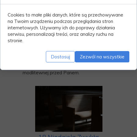
niedziele na sumę o 12:00.
Cookies to małe pliki danych, które są przechowywane
5. Dziś Niedzielna składka, ofiara na
na Twoim urządzeniu podczas przeglądania stron
Seminarium Duchowne w Ełku.
internetowych. Używamy ich do poprawy działania
serwisu, personalizacji treści, oraz analizy ruchu na
Bóg Zapłać za ofiary na tacę podczas
stronie.
mszy św. oraz na konto parafialne.
Solenizantów i Jubilatów w nowym
Dostosuj
Zezwól na wszystkie
tygodniu polecamy opiece św.
Patronów oraz zapewniamy o pamięci
modlitewnej przed Panem.