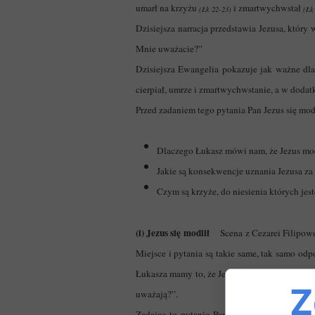
umarł na krzyżu
i zmartwychwstał
(Łk 22-23)
(Łk
Dzisiejsza narracja przedstawia Jezusa, któr
Mnie uważacie?”
Dzisiejsza Ewangelia pokazuje jak ważne dla 
cierpiał, umrze i zmartwychwstanie, a w dodatk
Przed zadaniem tego pytania Pan Jezus się mo
Dlaczego Łukasz mówi nam, że Jezus mod
Jakie są konsekwencje uznania Jezusa z
Czym są krzyże, do niesienia których jes
(i)
Jezus się modlił
Scena z Cezarei Filipo
Miejsce i pytania są takie same, tak samo od
Łukasza mamy to, że Jezus modli się w ustron
Z
uważają?”.
Zadając to pytanie Pan Jezus jakby sprawdza