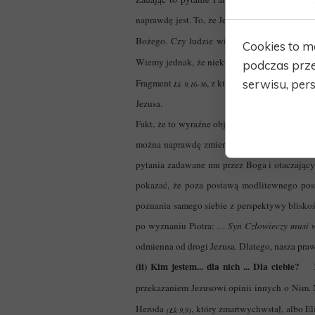
naprawdę jest. To, że Jezus jest Mesjaszem, 
Bożego. Czy ludzie widzieli w Nim też Sy
Cookies to m
Wiemy jednak, że niektórzy z uczniów i słuch
podczas prze
serwisu, pers
Fragment
, z którego wywodzi się na
Łk 9,16-36
Jezusa.
Fakt, że to wyraźne objawienie pojawia się w
można naprawdę zmierzyć się z pytaniem o to
pytania zadawane mu przez Boga i otaczającyc
pokazać, że poza postawą modlitewnego posz
poznania samego siebie z perspektywy bliskoś
po wyznaniu Piotra:
…
Syn Człowieczy musi wi
odmienna od drogi Jezusa. Dlatego, nasza pr
(ii) Kim jestem... dla nich ... Dla ciebie?
przekazaniem Jezusowi opinii innych o Nim. 
Heroda
, który zmartwychwstał, albo E
(Łk 9,9)