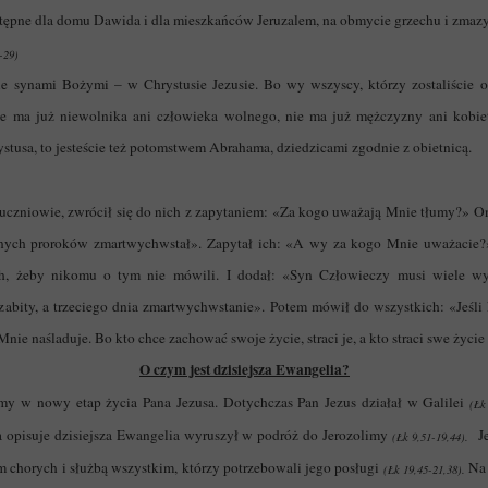
ępne dla domu Dawida i dla mieszkańców Jeruzalem, na obmycie grzechu i zmazy
-29)
e synami Bożymi – w Chrystusie Jezusie. Bo wy wszyscy, którzy zostaliście oc
ie ma już niewolnika ani człowieka wolnego, nie ma już mężczyzny ani kobi
rystusa, to jesteście też potomstwem Abrahama, dziedzicami zgodnie z obietnicą.
m uczniowie, zwrócił się do nich z zapytaniem: «Za kogo uważają Mnie tłumy?» On
awnych proroków zmartwychwstał». Zapytał ich: «A wy za kogo Mnie uważacie?
h, żeby nikomu o tym nie mówili.
I dodał: «Syn Człowieczy musi wiele wyc
abity, a trzeciego dnia zmartwychwstanie».
Potem mówił do wszystkich: «Jeśli 
h Mnie naśladuje. Bo kto chce zachować swoje życie, straci je, a kto straci swe życ
O czym jest dzisiejsza Ewangelia?
y w nowy etap życia Pana Jezusa. Dotychczas Pan Jezus działał w Galilei
(Łk
 a opisuje dzisiejsza Ewangelia wyruszył w podróż do Jerozolimy
Je
(Łk 9,51-19,44).
 chorych i służbą wszystkim, którzy potrzebowali jego posługi
Na 
(Łk 19,45-21,38).