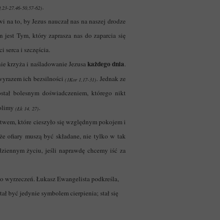
.
9,23-27.46-50,57-62)
 na to, by Jezus nauczał nas na naszej drodze
jest Tym, który zaprasza nas do zaparcia się
 serca i szczęścia.
każdego dnia
nie krzyża i naśladowanie Jezusa
.
wyrazem ich bezsilności
. Jednak ze
(1Kor 1,17-31)
stał bolesnym doświadczeniem, którego nikt
zolimy
.
(Łk 14, 27)
ństwem, które cieszyło się względnym pokojem i
że ofiary muszą być składane, nie tylko w tak
ziennym życiu, jeśli naprawdę chcemy iść za
o wyrzeczeń. Łukasz Ewangelista podkreśla,
ł być jedynie symbolem cierpienia; stał się