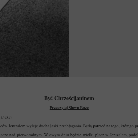
Być Chrześcijaninem
Przeczytaj Słowo Boże
-11;13,1)
 Jeruzalem wyleję ducha łaski przebłagania. Będą patrzeć na tego, którego prze
ę płacze nad pierworodnym. W owym dniu będzie wielki płacz w Jeruzalem, po