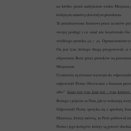
na krótko przed nadejściem wieku Mesjasza
kolejnym zmartwychwstałym prorokiem.
Te przedstawione Jezusowi przez uczniów przy
swojej posługi i co omal nie kosztowało Go
wielkiego proroka
. Ograniczeniem ty
(Łk 7, 16)
On jest tym, którego drogę przygotowali ci
objawienie Boże przez proroków na przestrzeni
Mesjaszem.
Uczniowie są również wezwani do odpowiedzi 
odpowiedź Piotra. Obcowanie z Jezusem prowad
albo”.
Jezus jest tym, kim jest – tym, któreg
Bożego i pójściu za Nim, jak to wskazują wers
Odpowiedź Piotra spotyka się z aprobatą Jez
Mateusza, którzy mówią, że Piotr próbował zm
Piotra i jego kolegów, którzy są gotowi słuch