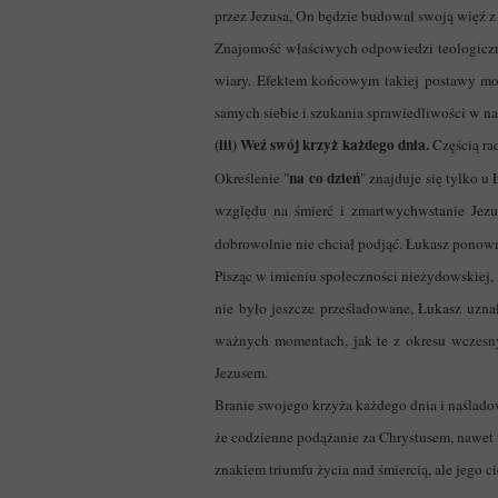
przez Jezusa, On będzie budował swoją więź 
Znajomość właściwych odpowiedzi teologiczny
wiary. Efektem końcowym takiej postawy może
samych siebie i szukania sprawiedliwości w nas
(iii) Weź swój krzyż każdego dnia.
Częścią ra
na co dzień
Określenie "
" znajduje się tylko 
względu na śmierć i zmartwychwstanie Jezu
dobrowolnie nie chciał podjąć. Łukasz ponow
Pisząc w imieniu społeczności nieżydowskiej,
nie było jeszcze prześladowane, Łukasz uznał
ważnych momentach, jak te z okresu wczesny
Jezusem.
Branie swojego krzyża każdego dnia i naślad
że codzienne podążanie za Chrystusem, nawet w
znakiem triumfu życia nad śmiercią, ale jego ci