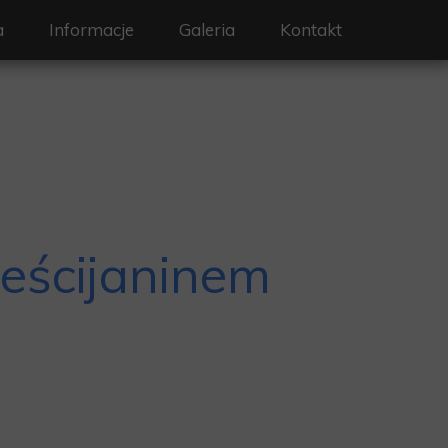
a
Informacje
Galeria
Kontakt
bożeństwa
Ogłoszenia
Dokumenty potrzebne przy sakramentach
lne
Standardy Ochrony
ześcijaninem