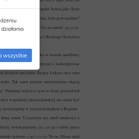
tkowo dochodzi jeszcze aspekt Jezusa jako Syna
uczynionego przez Piotra, była powszechna?
ądzeniu
żeniem Jezusa skazującym Go na śmierć
.
działania
(Łk 22,70)
źne objawienie Mesjaństwa i Boskiego Synostwa
azać naukę o tym, że tylko w świetle modlitwy
a wszystkie
giem człowiek potrafi usłyszeć i zaakceptować
nie bliskich mu ludzi. Święty Łukasz chce nam
owiedzi. Tak samo pytanie motywowane chęcią
a”. Pamiętać należy o tym co Jezus powiedział
ież wspólnoty chrześcijańskiej nie może być
 gdy pozostajemy w żywym kontakcie z Bogiem.
 dany temat. Uczniowie nie mieli trudności z
 (który został pojmany
i zabity przez
[Łk 3,19-20]
e rumaki rydwan
. To on, Eliasz miał
(2 Krl 2,11-12)