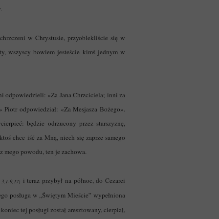
.
hrzczeni w Chrystusie, przyoblekliście się w
ety, wszyscy bowiem jesteście kimś jednym w
i odpowiedzieli: «Za Jana Chrzciciela; inni za
» Piotr odpowiedział: «Za Mesjasza Bożego».
ierpieć: będzie odrzucony przez starszyznę,
ktoś chce iść za Mną, niech się zaprze samego
ie z mego powodu, ten je zachowa.
i teraz przybył na północ, do Cezarei
 3,1-9,17)
go posługa w „Świętym Mieście” wypełniona
koniec tej posługi został aresztowany, cierpiał,