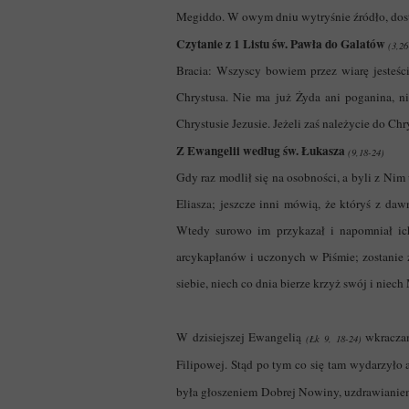
Megiddo. W owym dniu wytryśnie źródło, dost
Czytanie z 1 Listu św. Pawła do Galatów
(3,26
Bracia: Wszyscy bowiem przez wiarę jesteści
Chrystusa. Nie ma już Żyda ani poganina, n
Chrystusie Jezusie. Jeżeli zaś należycie do Ch
Z Ewangelii według św. Łukasza
(9,18-24)
Gdy raz modlił się na osobności, a byli z Ni
Eliasza; jeszcze inni mówią, że któryś z d
Wtedy surowo im przykazał i napomniał ic
arcykapłanów i uczonych w Piśmie; zostanie z
siebie, niech co dnia bierze krzyż swój i niec
W dzisiejszej Ewangelią
wkraczam
(Łk 9, 18-24)
Filipowej. Stąd po tym co się tam wydarzyło
była głoszeniem Dobrej Nowiny, uzdrawianiem