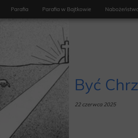
Parafia
Parafia w Bajtkowie
Nabożeństw
Duszpasterze
Historia Parafii
Liturgia i na
Historia Parafii
Informacje
Liturgia Dnia
Patronka Parafii
Kontakt
Intencje msza
Societas Verbi Divini
Galeria
Być Chr
22 czerwca 2025