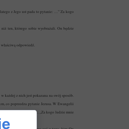
Dlatego z Jego ust pada to pytanie: …” Za kogo
 niż ten, którego sobie wyobrażali. On będzie
ać właściwą odpowiedź.
e w każdej z nich jest pokazana na swój sposób.
tym, co poprzedza pytanie Jezusa. W Ewangelii
ożsamość w oczach ludzi; „Za kogo ludzie mnie
ie
tłumom i uczniom dostrzec coś z tego, kim On