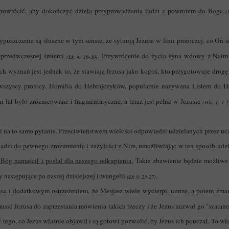
 powrócić, aby dokończyć dzieła przyprowadzania ludzi z powrotem do Boga
(
puszczenia są słuszne w tym sensie, że sytuują Jezusa w linii proroczej, co On 
 przedwczesnej śmierci
. Przywrócenie do życia syna wdowy z Naim
(Łk 4, 16-30)
ch wyznań jest jednak to, że stawiają Jezusa jako kogoś, kto przygotowuje dro
 wszyscy prorocy. Homilia do Hebrajczyków, popularnie nazywana Listem do He
 lat było zróżnicowane i fragmentaryczne, a teraz jest pełne w Jezusie
(Hbr 1, 1-2
na to samo pytanie. Przeciwieństwem wielości odpowiedzi udzielanych przez ucz
zi do pewnego zrozumienia i zażyłości z Nim, umożliwiając w ten sposób udziel
o Bóg namaścił i posłał dla naszego odkupienia.
Takie zbawienie będzie możliwe 
y następujące po naszej dzisiejszej Ewangelii
.
(Łk 9, 23-27)
usa i dodatkowym ostrzeżeniem, że Mesjasz wiele wycierpi, umrze, a potem zm
usić Jezusa do zaprzestania mówienia takich rzeczy i że Jezus nazwał go "szata
ać tego, co Jezus właśnie objawił i są gotowi pozwolić, by Jezus ich pouczał. To 