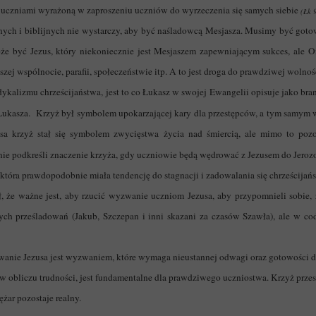
z uczniami wyrażoną w zaproszeniu uczniów do wyrzeczenia się samych siebie
(Łk 
ch i biblijnych nie wystarczy, aby być naśladowcą Mesjasza. Musimy być gotowi
 być Jezus, który niekoniecznie jest Mesjaszem zapewniającym sukces, ale On 
zej wspólnocie, parafii, społeczeństwie itp. A to jest droga do prawdziwej wolności
dykalizmu chrześcijaństwa, jest to co Łukasz w swojej Ewangelii opisuje jako bra
u Łukasza. Krzyż był symbolem upokarzającej kary dla przestępców, a tym samym 
sa krzyż stał się symbolem zwycięstwa życia nad śmiercią, ale mimo to pozo
nie podkreśli znaczenie krzyża, gdy uczniowie będą wędrować z Jezusem do Jero
 która prawdopodobnie miała tendencję do stagnacji i zadowalania się chrześcija
, że ważne jest, aby rzucić wyzwanie uczniom Jezusa, aby przypomnieli sobie, 
ch prześladowań (Jakub, Szczepan i inni skazani za czasów Szawła), ale w cod
owanie Jezusa jest wyzwaniem, które wymaga nieustannej odwagi oraz gotowości d
 obliczu trudności, jest fundamentalne dla prawdziwego uczniostwa. Krzyż przesta
ężar pozostaje realny.