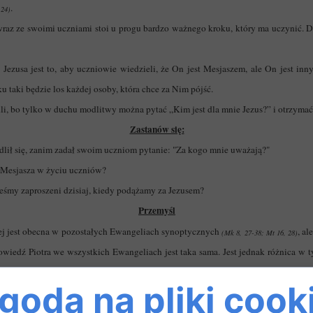
.
 24)
y wraz ze swoimi uczniami stoi u progu bardzo ważnego kroku, który ma uczynić. 
Jezusa jest to, aby uczniowie wiedzieli, że On jest Mesjaszem, ale On jest inny
u taki będzie los każdej osoby, która chce za Nim pójść.
dli, bo tylko w duchu modlitwy można pytać „Kim jest dla mnie Jezus?” i otrzym
Zastanów się:
lił się, zanim zadał swoim uczniom pytanie: "Za kogo mnie uważają?"
a Mesjasza w życiu uczniów?
teśmy zaproszeni dzisiaj, kiedy podążamy za Jezusem?
Przemyśl
wej jest obecna w pozostałych Ewangeliach synoptycznych
, al
(Mk 8, 27-38; Mt 16, 28)
powiedź Piotra we wszystkich Ewangeliach jest taka sama. Jest jednak różnica w 
nym miejscu i dopiero po skończonej modlitwie zadaje uczniom pytanie o Jego t
goda na pliki cook
, czy Jego słowa i czyny, które poprzedziły moment tego pytania, pozwoliły 