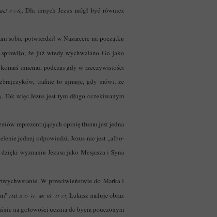
. Dla innych Jezus mógł być również
Mal 4,5-6)
sam sobie potwierdził w Nazarecie na początku
 sprawiło, że już wtedy wychwalano Go jako
gę komuś innemu, podczas gdy w rzeczywistości
brajczyków, trafnie to ujmuje, gdy mówi, że
. Tak więc Jezus jest tym długo oczekiwanym
)
niów reprezentujących opinię tłumu jest jedna
enie jednej odpowiedzi. Jezus nie jest „albo-
dzięki wyznaniu Jezusa jako Mesjasza i Syna
artwychwstanie. W przeciwieństwie do Marka i
nem"
Łukasz maluje obraz
(Mk 8,27-31; Mt 16, 21-23)
właśnie na gotowości ucznia do bycia pouczonym