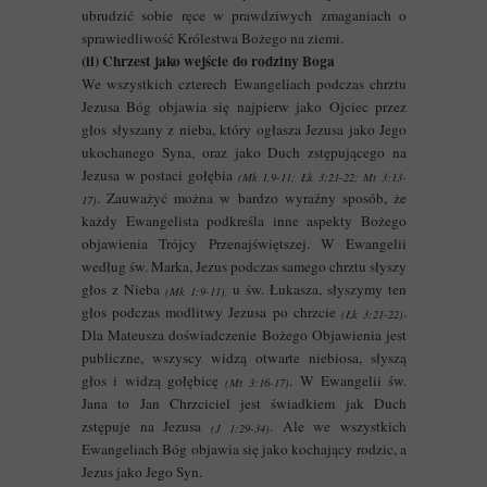
ubrudzić sobie ręce w prawdziwych zmaganiach o
sprawiedliwość Królestwa Bożego na ziemi.
(ii) Chrzest jako wejście do rodziny Boga
We wszystkich czterech Ewangeliach podczas chrztu
Jezusa Bóg objawia się najpierw jako Ojciec przez
głos słyszany z nieba, który ogłasza Jezusa jako Jego
ukochanego Syna, oraz jako Duch zstępującego na
Jezusa w postaci gołębia
(Mk 1,9-11; Łk 3:21-22; Mt 3:13-
. Zauważyć można w bardzo wyraźny sposób, że
17)
każdy Ewangelista podkreśla inne aspekty Bożego
objawienia Trójcy Przenajświętszej. W Ewangelii
według św. Marka, Jezus podczas samego chrztu słyszy
głos z Nieba
u św. Łukasza, słyszymy ten
(Mk 1:9-11),
głos podczas modlitwy Jezusa po chrzcie
.
(Łk 3:21-22)
Dla Mateusza doświadczenie Bożego Objawienia jest
publiczne, wszyscy widzą otwarte niebiosa, słyszą
głos i widzą gołębicę
. W Ewangelii św.
(Mt 3:16-17)
Jana to Jan Chrzciciel jest świadkiem jak Duch
zstępuje na Jezusa
. Ale we wszystkich
(J 1:29-34)
Ewangeliach Bóg objawia się jako kochający rodzic, a
Jezus jako Jego Syn.