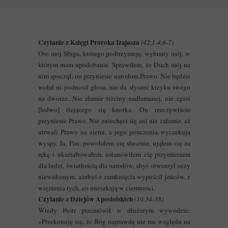
Czytanie z Księgi Proroka Izajasza
(42,1-4,6-7)
Oto mój Sługa, którego podtrzymuję, wybrany mój, w
którym mam upodobanie. Sprawiłem, że Duch mój na
nim spoczął; on przyniesie narodom Prawo. Nie będzie
wołał ni podnosił głosu, nie da słyszeć krzyku swego
na dworze. Nie złamie trzciny nadłamanej, nie zgasi
[ledwo] tlejącego się knotka. On rzeczywiście
przyniesie Prawo. Nie zniechęci się ani nie załamie, aż
utrwali Prawo na ziemi, a jego pouczenia wyczekują
wyspy. Ja, Pan, powołałem cię słusznie, ująłem cię za
rękę i ukształtowałem, ustanowiłem cię przymierzem
dla ludzi, światłością dla narodów, abyś otworzył oczy
niewidomym, ażebyś z zamknięcia wypuścił jeńców, z
więzienia tych, co mieszkają w ciemności.
Czytanie z Dziejów Apostolskich
(10.34-38)
Wtedy Piotr przemówił w dłuższym wywodzie:
«Przekonuję się, że Bóg naprawdę nie ma względu na