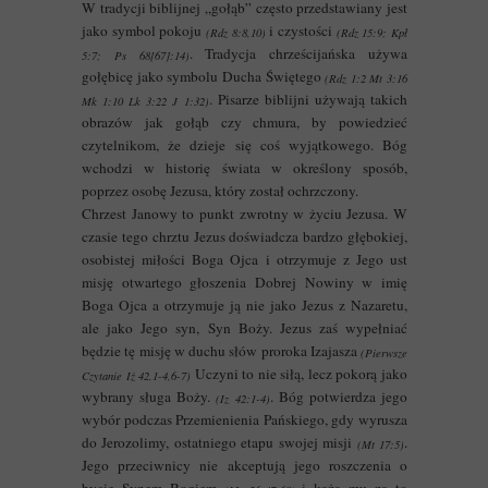
W tradycji biblijnej „gołąb” często przedstawiany jest
jako symbol pokoju
i czystości
(Rdz 8:8,10)
(Rdz 15:9; Kpł
. Tradycja chrześcijańska używa
5:7; Ps 68[67]:14)
gołębicę jako symbolu Ducha Świętego
(Rdz 1:2 Mt 3:16
. Pisarze biblijni używają takich
Mk 1:10 Lk 3:22 J 1:32)
obrazów jak gołąb czy chmura, by powiedzieć
czytelnikom, że dzieje się coś wyjątkowego. Bóg
wchodzi w historię świata w określony sposób,
poprzez osobę Jezusa, który został ochrzczony.
Chrzest Janowy to punkt zwrotny w życiu Jezusa. W
czasie tego chrztu Jezus doświadcza bardzo głębokiej,
osobistej miłości Boga Ojca i otrzymuje z Jego ust
misję otwartego głoszenia Dobrej Nowiny w imię
Boga Ojca a otrzymuje ją nie jako Jezus z Nazaretu,
ale jako Jego syn, Syn Boży. Jezus zaś wypełniać
będzie tę misję w duchu słów proroka Izajasza
(Pierwsze
Uczyni to nie siłą, lecz pokorą jako
Czytanie Iż 42,1-4,6-7)
wybrany sługa Boży.
. Bóg potwierdza jego
(Iz 42:1-4)
wybór podczas Przemienienia Pańskiego, gdy wyrusza
do Jerozolimy, ostatniego etapu swojej misji
.
(Mt 17:5)
Jego przeciwnicy nie akceptują jego roszczenia o