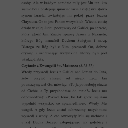
osoby. Ale w każdym narodzie miły jest Mu ten, kto
się Go boi i postępuje sprawiedliwie. Posłał swe słowo
synom Izraela, zwiastując im pokój przez Jezusa
Chrystusa. On to jest Panem wszystkich. Wiecie, co się
działo w całej Judei, począwszy od Galilei, po chrzcie,
który głosił Jan. Znacie sprawę Jezusa z Nazaretu,
którego Bóg namaścił Duchem Świętym i mocą.
Dlatego że Bóg był z Nim, przeszedł On, dobrze
czyniąc i uzdrawiając wszystkich, którzy byli pod
władzą diabła.
Czytanie z Ewangelii św. Mateusza
(3.13-17)
Wtedy przyszedł Jezus z Galilei nad Jordan do Jana,
żeby przyjąć chrzest od niego. Lecz Jan
powstrzymywał Go, mówiąc: «To ja potrzebuję chrztu
od Ciebie, a Ty przychodzisz do mnie?» Jezus mu
odpowiedział: «Pozwól teraz, bo tak godzi się nam
wypełnić wszystko, co sprawiedliwe». Wtedy Mu
ustąpił. A gdy Jezus został ochrzczony, natychmiast
wyszedł z wody. A oto otworzyły Mu się niebiosa i
ujrzał Ducha Bożego zstępującego jak gołębicę i