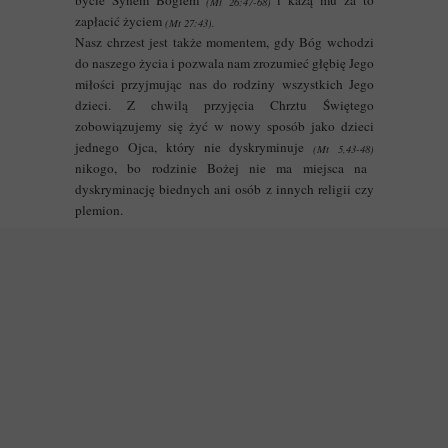
bycie Synem Bogiem
i każą mu za to
(Mt 26:47-68)
zapłacić życiem
(Mt 27:43).
Nasz chrzest jest także momentem, gdy Bóg wchodzi
do naszego życia i pozwala nam zrozumieć głębię Jego
miłości przyjmując nas do rodziny wszystkich Jego
dzieci. Z chwilą przyjęcia Chrztu Świętego
zobowiązujemy się żyć w nowy sposób jako dzieci
jednego Ojca, który nie dyskryminuje
(Mt 5,43-48)
nikogo, bo rodzinie Bożej nie ma miejsca na
dyskryminację biednych ani osób z innych religii czy
plemion.