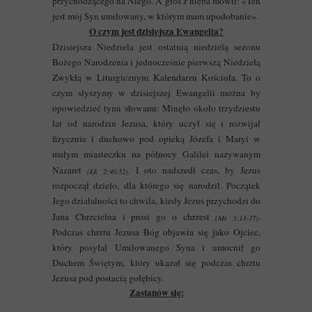
przychodzącego na Niego. A głos z nieba mówił: «Ten
jest mój Syn umiłowany, w którym mam upodobanie».
O czym jest dzisiejsza Ewangelia?
Dzisiejsza Niedziela jest ostatnią niedzielą sezonu
Bożego Narodzenia i jednocześnie pierwszą Niedzielą
Zwykłą w Liturgicznym Kalendarzu Kościoła. To o
czym słyszymy w dzisiejszej Ewangelii można by
opowiedzieć tymi słowami: Minęło około trzydziestu
lat od narodzin Jezusa, który uczył się i rozwijał
fizycznie i duchowo pod opieką Józefa i Maryi w
małym miasteczku na północy Galilei nazywanym
Nazaret
. I oto nadszedł czas, by Jezus
(Łk 2:40,52)
rozpoczął dzieło, dla którego się narodził. Początek
Jego działalności to chwila, kiedy Jezus przychodzi do
Jana Chrzcielna i prosi go o chrzest
.
(Mt 3:13-17)
Podczas chrztu Jezusa Bóg objawia się jako Ojciec,
który posyłał Umiłowanego Syna i umocnił go
Duchem Świętym, który ukazał się podczas chrztu
Jezusa pod postacią gołębicy.
Zastanów się: