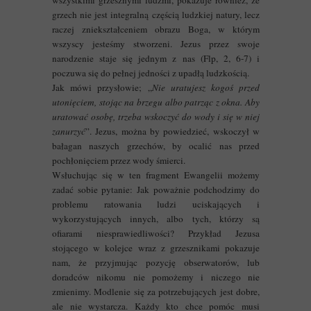
wszystkimi grzesznymi ludźmi, pokazuje również, że
grzech nie jest integralną częścią ludzkiej natury, lecz
raczej zniekształceniem obrazu Boga, w którym
wszyscy jesteśmy stworzeni. Jezus przez swoje
narodzenie staje się jednym z nas (Flp, 2, 6-7) i
poczuwa się do pełnej jedności z upadłą ludzkością.
Jak mówi przysłowie; „
Nie uratujesz kogoś przed
utonięciem, stojąc na brzegu albo patrząc z okna. Aby
uratować osobę, trzeba wskoczyć do wody i się w niej
zanurzyć
”. Jezus, można by powiedzieć, wskoczył w
bałagan naszych grzechów, by ocalić nas przed
pochłonięciem przez wody śmierci.
Wsłuchując się w ten fragment Ewangelii możemy
zadać sobie pytanie: Jak poważnie podchodzimy do
problemu ratowania ludzi uciskających i
wykorzystujących innych, albo tych, którzy są
ofiarami niesprawiedliwości? Przykład Jezusa
stojącego w kolejce wraz z grzesznikami pokazuje
nam, że przyjmując pozycję obserwatorów, lub
doradców nikomu nie pomożemy i niczego nie
zmienimy. Modlenie się za potrzebujących jest dobre,
ale nie wystarcza. Każdy kto chce pomóc musi