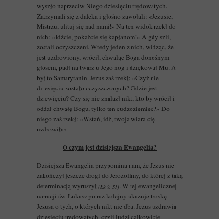
wyszło naprzeciw Niego dziesięciu trędowatych.
Zatrzymali się z daleka i głośno zawołali: «Jezusie,
Mistrzu, ulituj się nad nami!» Na ten widok rzekł do
nich: «Idźcie, pokażcie się kapłanom!» A gdy szli,
zostali oczyszczeni. Wtedy jeden z nich, widząc, że
jest uzdrowiony, wrócił, chwaląc Boga donośnym
głosem, padł na twarz u Jego nóg i dziękował Mu. A
był to Samarytanin. Jezus zaś rzekł: «Czyż nie
dziesięciu zostało oczyszczonych? Gdzie jest
dziewięciu? Czy się nie znalazł nikt, kto by wrócił i
oddał chwałę Bogu, tylko ten cudzoziemiec?» Do
niego zaś rzekł: «Wstań, idź, twoja wiara cię
uzdrowiła».
O czym jest dzisiejsza Ewangelia?
Dzisiejsza Ewangelia przypomina nam, że Jezus nie
zakończył jeszcze drogi do Jerozolimy, do której z taką
determinacją wyruszył
. W tej ewangelicznej
(Łk 9, 51)
narracji św. Łukasz po raz kolejny ukazuje troskę
Jezusa o tych, o których nikt nie dba. Jezus uzdrawia
dziesięciu trędowatych, czyli ludzi całkowicie