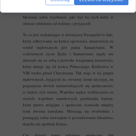
przebłagalnego
. Dopiero po tym mogli
(Łk 14,1-32)
zostać ponownie zintegrowani ze społeczeństwem.
Możemy sobie wyobrazić, jaki był los tych ludzi w
okresie oddalenia od rodziny i przyjaciół.
To co jest zaskakujące w dzisiejszej Ewangelii to fakt,
który odkrywamy na końcu opowieści, mianowicie że
wśród trędowatych jest jeden Samarytanin. W
codziennym życiu Żydzi i Samarytanie nigdy nie
mieszali się ze sobą z powodu wzajemnej nienawiści,
która datuje się od końca Północnego Królestwa w
VIII wieku przed Chrystusem. Tak więc w tej grupie
trędowatych, żyjących na swoistej ziemi niczyjej, na
pograniczu dwóch nienawidzących się społeczności,
ci ludzie żyli razem. Wspólna nędza wykluczenia ze
swoich wspólnot narodowych przełamała bariery,
które prawo religijne i społeczne wzniosło między
tymi dwoma narodami. Mieszają się swobodnie i
pomagają sobie nawzajem w poszukiwaniu lekarstwa,
dopóki nie spotkali Jezusa.
Czy dzisiaj status religijny, społeczny lub