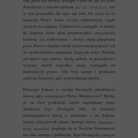
tam, gdzie ich spotkał, postąpić z nim tak jak to czynił
dotychczas z innymi chorymi
. Ale
(Łk 5,25; 7,9-10.13.15)
w tym przypadku On tego nie robi, On czyni to co
nakazuje Prawo. Jezus wysyła trędowatych, ciągle
chorych do kapłana. Uzdrowienie nastąpiło w drodze
do kapłana, który miał przeprowadzić zwyczajową
kontrolę ich uzdrowienia i złożyć ofiarę przepisaną
przez Prawo i dopiero wtedy ponownie przyłączyć ich
do społeczeństwa normalnie żyjących ludzi. Historia
nie mówi tego wprost, myślę jednak, że początkowo
wszyscy zrobili wszystko, czego wymagało od
trędowatych prawo. Oni byli wierni i posłuszni
zarówno Jezusowi, jak i żydowskiemu prawu.
Dlaczego Łukasz w swojej Ewangelii przedstawia
Jezusa jako szanującego Prawo Mojżeszowe? Myślę,
że on chce podkreślić często zapominany przez
słuchaczy jego Ewangelii fakt, że korzenie
chrześcijaństwa tkwią w judaizmie i on, Łukasz,
jedyny nieżydowski pisarz, którego teksty
(Ewangelia i
znajdują się w Nowym Testamencie,
Dzieje Apostolskie)
ten fakt szanuje i podkreśla. Jego Ewangelia zaczyna