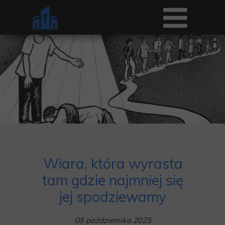
Wiara, która wyrasta
tam gdzie najmniej się
jej spodziewamy
05 października 2025