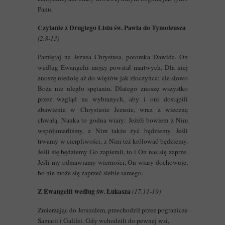
Panu.
Czytanie z Drugiego Listu św. Pawła do Tymoteusza
(2.8-13)
Pamiętaj na Jezusa Chrystusa, potomka Dawida. On
według Ewangelii mojej powstał martwych. Dla niej
znoszę niedolę aż do więzów jak złoczyńca; ale słowo
Boże nie uległo spętaniu. Dlatego znoszę wszystko
przez wzgląd na wybranych, aby i oni dostąpili
zbawienia w Chrystusie Jezusie, wraz z wieczną
chwałą. Nauka to godna wiary: Jeżeli bowiem z Nim
współumarliśmy, z Nim także żyć będziemy. Jeśli
trwamy w cierpliwości, z Nim też królować będziemy.
Jeśli się będziemy Go zapierali, to i On nas się zaprze.
Jeśli my odmawiamy wierności, On wiary dochowuje,
bo nie może się zaprzeć siebie samego.
Z Ewangelii według św. Łukasza
(17.11-19)
Zmierzając do Jeruzalem, przechodził przez pogranicze
Samarii i Galilei. Gdy wchodzili do pewnej wsi,