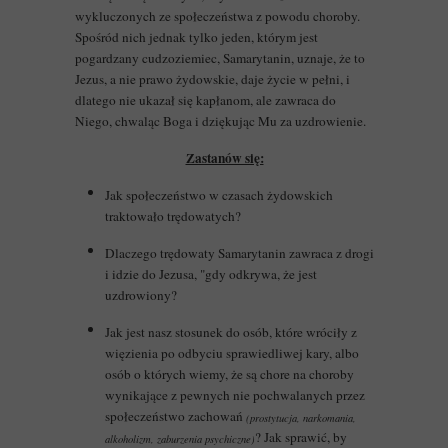
wykluczonych ze społeczeństwa z powodu choroby.
Spośród nich jednak tylko jeden, którym jest
pogardzany cudzoziemiec, Samarytanin, uznaje, że to
Jezus, a nie prawo żydowskie, daje życie w pełni, i
dlatego nie ukazał się kapłanom, ale zawraca do
Niego, chwaląc Boga i dziękując Mu za uzdrowienie.
Zastanów się:
Jak społeczeństwo w czasach żydowskich
traktowało trędowatych?
Dlaczego trędowaty Samarytanin zawraca z drogi
i idzie do Jezusa, "gdy odkrywa, że jest
uzdrowiony?
Jak jest nasz stosunek do osób, które wróciły z
więzienia po odbyciu sprawiedliwej kary, albo
osób o których wiemy, że są chore na choroby
wynikające z pewnych nie pochwalanych przez
społeczeństwo zachowań
(prostytucja, narkomania,
? Jak sprawić, by
alkoholizm, zaburzenia psychiczne)