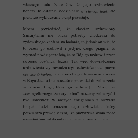
własnego ludu. Zauważmy, że jego uzdrowienie
kończy to ostatnie oddzielenie
, ale
(z własnego ludu)
pierwsze wykluczenie wciąż pozostaje.
Można powiedzieć, że chociaż uzdrowiony
Samarytanin nie widzi potrzeby chodzenia do
żydowskiego kapłana na badania, to jednak on wie, że
to Jezus go uzdrowił i jedyne, czego pragnie, to
wyznać z wdzięcznością, że to Bóg go uzdrowił przez
swojego posłańca, Jezusa. Tak więc doświadczenie
uzdrowienia wyprowadza tego człowieka poza prawo
, ale prowadzi go do wyznania wiary
(nie idzie do kapłana)
w Boga Jezusa i jednocześnie prowadzi do zobaczenia
w Jezusie Boga, który go uzdrowił. Patrząc na
„ewangelicznego Samarytanina” możemy zobaczyć i
być umocnieni w naszych zmaganiach z niewiara
innych ludzi obrazem tego człowieka, który
potwierdza prawdę o tym, że prawdziwa wiara może
wyrastać tam, gdzie najmniej się tego spodziewamy.