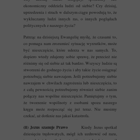
ekonomiczny oddziela ludzi od siebie? Czy dzisiaj,
uprzedzenia i strach w dalszym ciągu powodują to, że
wykluczamy ludzi innych ras, o innych poglądach
politycznych z naszego życia?
Patrząc na dzisiejszą Ewangelię myślę, że czasami to,
co pomaga nam zrozumieć sytuację wyrzutków, może
być nieszczęście, które uderza w nas samych. To,
dopiero wtedy zdajemy sobie sprawę, że przecież nie
różnimy się od siebie aż tak bardzo. Wszyscy ludzie są
stworzeni do godnego życia i aby takie życie osiągnąć
potrzebują siebie nawzajem. Jeśli potrzebujemy siebie
nawzajem w chwilach zagrożenia lub nieszczęścia, to
z całą pewnością potrzebujemy również siebie zanim
połączy nas wspólne nieszczęście. Pamiętajmy o tym,
że tworzenie wspólnoty z osobami spoza naszego
kręgu może rozpocząć się już teraz. Nie musimy
czekać, aż dotknie nas jakaś katastrofa.
(ii) Jezus szanuje Prawo
Kiedy Jezus spotkał
dziesięciu trędowatych, mógł ich uzdrowić od razu,