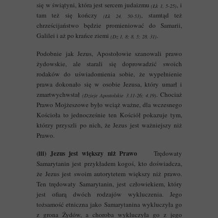
się w świątyni, która jest sercem judaizmu
, i
(Łk 1, 5-25)
tam też się kończy
, stamtąd też
(Łk 24, 50-53)
chrześcijaństwo będzie promieniować do Samarii,
Galilei i aż po krańce ziemi
.
(Dz 1, 8; 8, 5; 28, 31)
Podobnie jak Jezus, Apostołowie szanowali prawo
żydowskie, ale starali się doprowadzić swoich
rodaków do uświadomienia sobie, że wypełnienie
prawa dokonało się w osobie Jezusa, który umarł i
zmartwychwstał
. Chociaż
(Dzieje Apostolskie 3.11-26; 4.19)
Prawo Mojżeszowe było wciąż ważne, dla wczesnego
Kościoła to jednocześnie ten Kościół pokazuje tym,
którzy przyszli po nich, że Jezus jest ważniejszy niż
Prawo.
(iii) Jezus jest większy niż Prawo
Trędowaty
Samarytanin jest przykładem kogoś, kto doświadcza,
że Jezus jest swoim autorytetem większy niż prawo.
Ten trędowaty Samarytanin, jest człowiekiem, który
jest ofiarą dwóch rodzajów wykluczenia. Jego
tożsamość etniczna jako Samarytanina wykluczyła go
z grona Żydów, a choroba wykluczyła go z jego