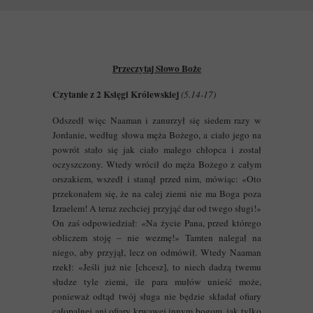
Przeczytaj Słowo Boże
Czytanie z 2 Księgi Królewskiej
(
5.14-17)
Odszedł więc Naaman i zanurzył się siedem razy w
Jordanie, według słowa męża Bożego, a ciało jego na
powrót stało się jak ciało małego chłopca i został
oczyszczony. Wtedy wrócił do męża Bożego z całym
orszakiem, wszedł i stanął przed nim, mówiąc: «Oto
przekonałem się, że na całej ziemi nie ma Boga poza
Izraelem! A teraz zechciej przyjąć dar od twego sługi!»
On zaś odpowiedział: «Na życie Pana, przed którego
obliczem stoję – nie wezmę!» Tamten nalegał na
niego, aby przyjął, lecz on odmówił. Wtedy Naaman
rzekł: «Jeśli już nie [chcesz], to niech dadzą twemu
słudze tyle ziemi, ile para mułów unieść może,
ponieważ odtąd twój sługa nie będzie składał ofiary
całopalnej ani ofiary krwawej innym bogom, jak tylko